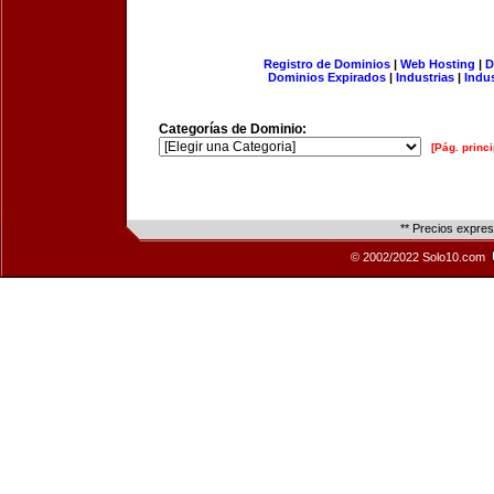
Registro de Dominios
|
Web Hosting
|
D
Dominios Expirados
|
Industrias
|
Indu
Categorías de Dominio:
[Pág. princi
** Precios expre
© 2002/2022 Solo10.com