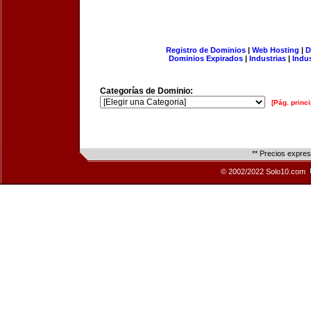
Registro de Dominios
|
Web Hosting
|
D
Dominios Expirados
|
Industrias
|
Indu
Categorías de Dominio:
[Pág. princi
** Precios expre
© 2002/2022 Solo10.com