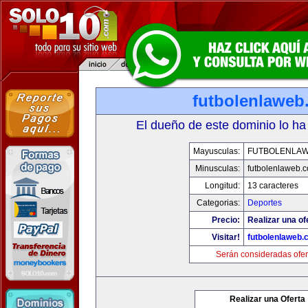
futbolenlaweb
El dueño de este dominio lo ha
Mayusculas:
FUTBOLENLA
Minusculas:
futbolenlaweb.
Longitud:
13 caracteres
Categorias:
Deportes
Precio:
Realizar una of
Visitar!
futbolenlaweb
Serán consideradas ofer
Realizar una Oferta