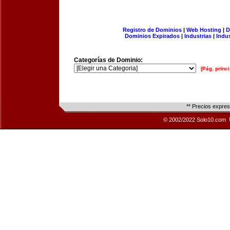
Registro de Dominios
|
Web Hosting
|
D
Dominios Expirados
|
Industrias
|
Indu
Categorías de Dominio:
[Pág. princi
** Precios expre
© 2002/2022 Solo10.com