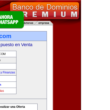
.com
 puesto en Venta
COM
m
 y Finanzas
m
tas
ealizar una Oferta