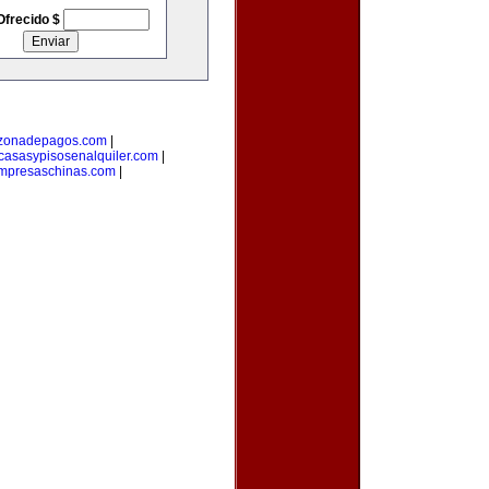
Ofrecido $
zonadepagos.com
|
casasypisosenalquiler.com
|
mpresaschinas.com
|