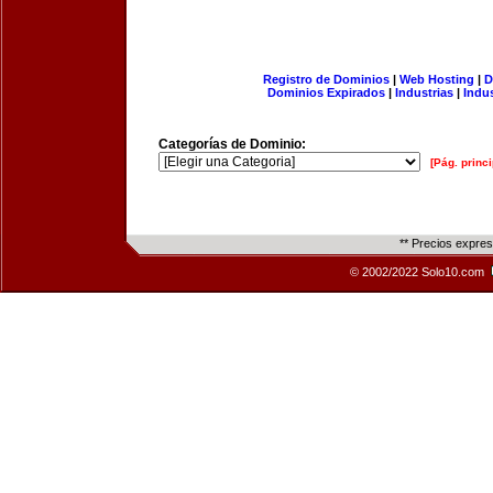
Registro de Dominios
|
Web Hosting
|
D
Dominios Expirados
|
Industrias
|
Indu
Categorías de Dominio:
[Pág. princi
** Precios expre
© 2002/2022 Solo10.com