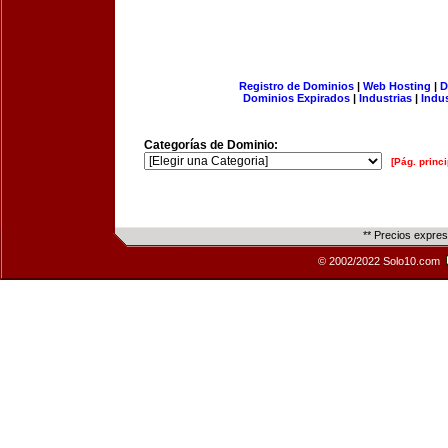
Registro de Dominios
|
Web Hosting
|
D
Dominios Expirados
|
Industrias
|
Indu
Categorías de Dominio:
[Pág. princi
** Precios expre
© 2002/2022 Solo10.com