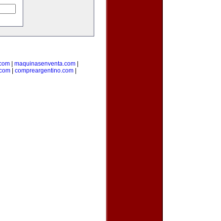
.com
|
maquinasenventa.com
|
.com
|
compreargentino.com
|