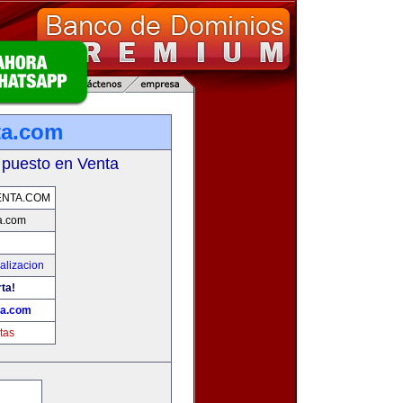
ta.com
 puesto en Venta
ENTA.COM
a.com
alizacion
rta!
ta.com
tas