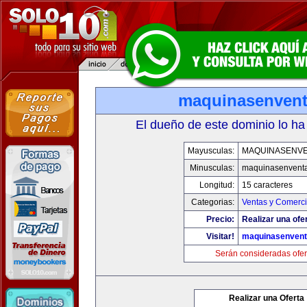
maquinasenven
El dueño de este dominio lo ha
Mayusculas:
MAQUINASENV
Minusculas:
maquinasenvent
Longitud:
15 caracteres
Categorias:
Ventas y Comerci
Precio:
Realizar una ofe
Visitar!
maquinasenven
Serán consideradas ofer
Realizar una Oferta