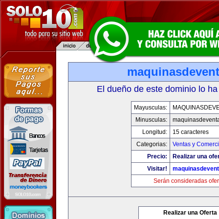
maquinasdeven
El dueño de este dominio lo ha
Mayusculas:
MAQUINASDEV
Minusculas:
maquinasdevent
Longitud:
15 caracteres
Categorias:
Ventas y Comerci
Precio:
Realizar una ofe
Visitar!
maquinasdeven
Serán consideradas ofer
Realizar una Oferta