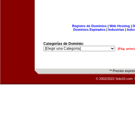
Registro de Dominios
|
Web Hosting
|
D
Dominios Expirados
|
Industrias
|
Indu
Categorías de Dominio:
[Pág. princi
** Precios expre
© 2002/2022 Solo10.com