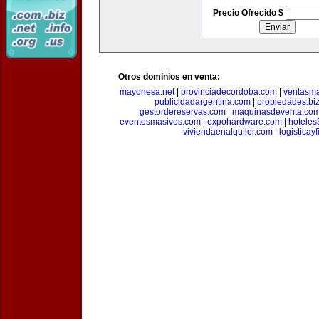
Precio Ofrecido $
Otros dominios en venta:
mayonesa.net
|
provinciadecordoba.com
|
ventasma
publicidadargentina.com
|
propiedades.bi
gestordereservas.com
|
maquinasdeventa.co
eventosmasivos.com
|
expohardware.com
|
hotele
viviendaenalquiler.com
|
logisticay