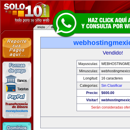
webhostingmexi
Vendido!
Mayusculas:
WEBHOSTINGME
Minusculas:
webhostingmexic
Longitud:
16 caracteres
Categorias:
Sin Clasificar
Precio:
$600.00
Visitar!
webhostingmexi
Serán consideradas ofer