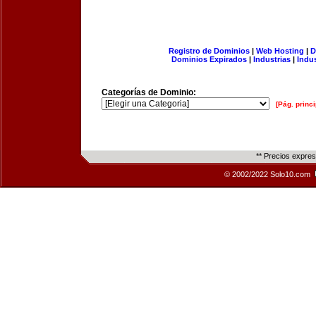
Registro de Dominios
|
Web Hosting
|
D
Dominios Expirados
|
Industrias
|
Indu
Categorías de Dominio:
[Pág. princi
** Precios expre
© 2002/2022 Solo10.com