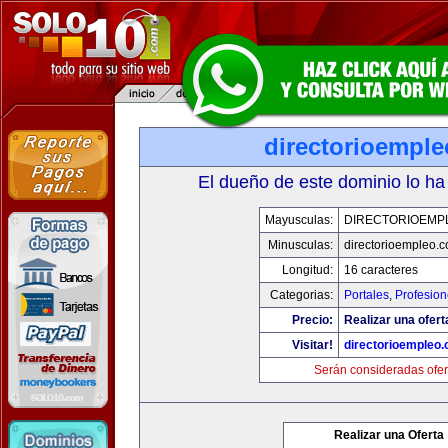
directorioempl
El dueño de este dominio lo ha
Mayusculas:
DIRECTORIOEMP
Minusculas:
directorioempleo.
Longitud:
16 caracteres
Categorias:
Portales
,
Profesio
Precio:
Realizar una ofert
Visitar!
directorioempleo
Serán consideradas ofer
Realizar una Oferta