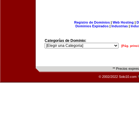
Registro de Dominios
|
Web Hosting
|
D
Dominios Expirados
|
Industrias
|
Indu
Categorías de Dominio:
[Pág. princi
** Precios expre
© 2002/2022 Solo10.com