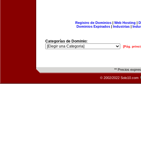
Registro de Dominios
|
Web Hosting
|
D
Dominios Expirados
|
Industrias
|
Indu
Categorías de Dominio:
[Pág. princi
** Precios expre
© 2002/2022 Solo10.com