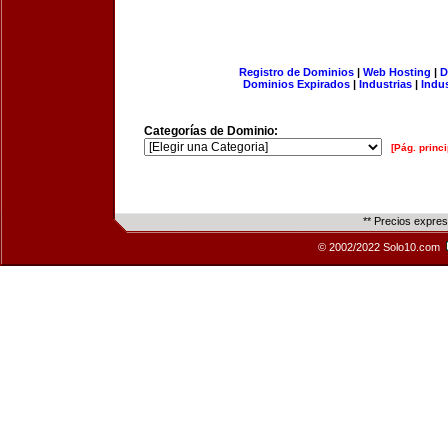
Registro de Dominios
|
Web Hosting
|
D
Dominios Expirados
|
Industrias
|
Indu
Categorías de Dominio:
[Pág. princi
** Precios expre
© 2002/2022 Solo10.com