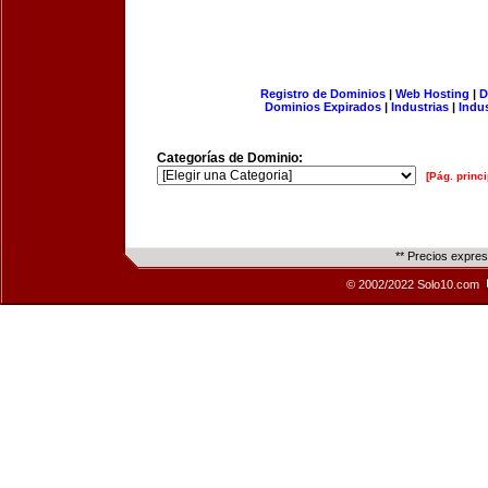
Registro de Dominios
|
Web Hosting
|
D
Dominios Expirados
|
Industrias
|
Indu
Categorías de Dominio:
[Pág. princi
** Precios expre
© 2002/2022 Solo10.com