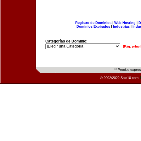
Registro de Dominios
|
Web Hosting
|
D
Dominios Expirados
|
Industrias
|
Indu
Categorías de Dominio:
[Pág. princi
** Precios expre
© 2002/2022 Solo10.com