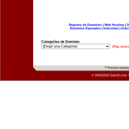
Registro de Dominios
|
Web Hosting
|
D
Dominios Expirados
|
Industrias
|
Indu
Categorías de Dominio:
[Pág. princi
** Precios expre
© 2002/2022 Solo10.com