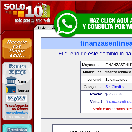
finanzasenline
El dueño de este dominio lo ha
Mayusculas:
FINANZASENLI
Minusculas:
finanzasenlinea
Longitud:
15 caracteres
Categorias:
Sin Clasificar
Precio:
$6,500.00
Visitar!
finanzasenline
Serán consideradas ofer
R