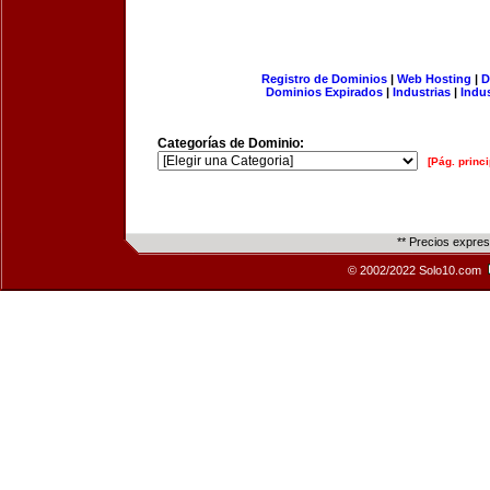
Registro de Dominios
|
Web Hosting
|
D
Dominios Expirados
|
Industrias
|
Indu
Categorías de Dominio:
[Pág. princi
** Precios expre
© 2002/2022 Solo10.com