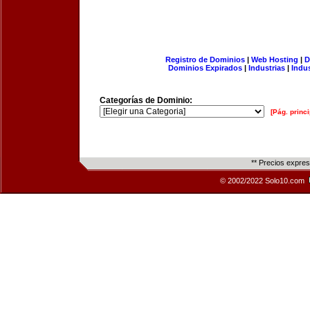
Registro de Dominios
|
Web Hosting
|
D
Dominios Expirados
|
Industrias
|
Indu
Categorías de Dominio:
[Pág. princi
** Precios expre
© 2002/2022 Solo10.com