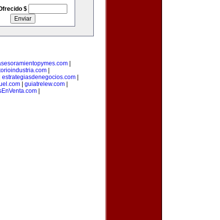
Ofrecido $
asesoramientopymes.com
|
torioindustria.com
|
|
estrategiasdenegocios.com
|
uel.com
|
guiatrelew.com
|
EnVenta.com
|