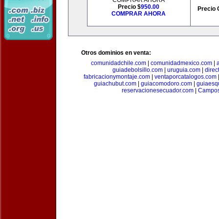
COMPRAR AHORA
Precio $
950.00
Precio 
COMPRAR AHORA
Otros dominios en venta:
comunidadchile.com
|
comunidadmexico.com
|
guiadebolsillo.com
|
uruguia.com
|
direc
fabricacionymontaje.com
|
ventaporcatalogos.com
guiachubut.com
|
guiacomodoro.com
|
guiaesq
reservacionesecuador.com
|
Campos