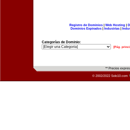
Registro de Dominios
|
Web Hosting
|
D
Dominios Expirados
|
Industrias
|
Indu
Categorías de Dominio:
[Pág. princi
** Precios expre
© 2002/2022 Solo10.com