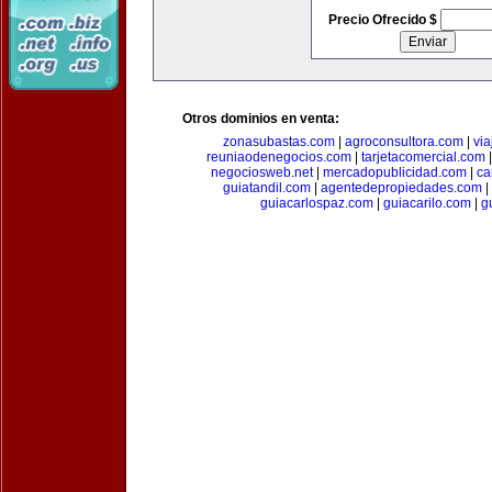
Precio Ofrecido $
Otros dominios en venta:
zonasubastas.com
|
agroconsultora.com
|
vi
reuniaodenegocios.com
|
tarjetacomercial.com
negociosweb.net
|
mercadopublicidad.com
|
ca
guiatandil.com
|
agentedepropiedades.com
|
guiacarlospaz.com
|
guiacarilo.com
|
g