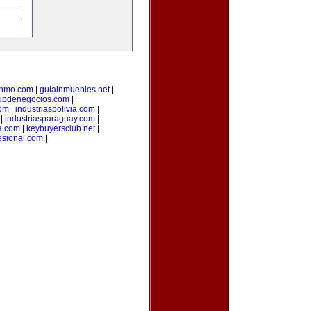
inmo.com
|
guiainmuebles.net
|
ubdenegocios.com
|
com
|
industriasbolivia.com
|
|
industriasparaguay.com
|
a.com
|
keybuyersclub.net
|
esional.com
|