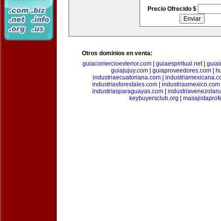
Precio Ofrecido $
Otros dominios en venta:
guiacomercioexterior.com
|
guiaespiritual.net
|
guia
guiajujuy.com
|
guiaproveedores.com
|
h
industriaecuatoriana.com
|
industriamexicana.
industriasforestales.com
|
industriasmexico.com
industriasparaguayas.com
|
industriavenezolan
keybuyersclub.org
|
masajistaprof