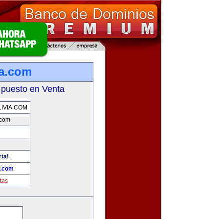
ia.com
 puesto en Venta
IVIA.COM
.com
rta!
a.com
tas