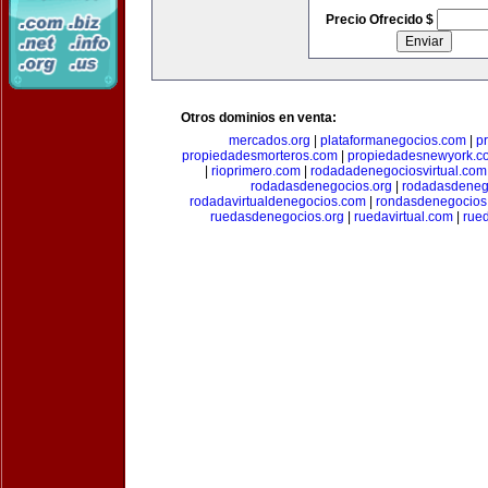
Precio Ofrecido $
Otros dominios en venta:
mercados.org
|
plataformanegocios.com
|
p
propiedadesmorteros.com
|
propiedadesnewyork.c
|
rioprimero.com
|
rodadadenegociosvirtual.com
rodadasdenegocios.org
|
rodadasdenego
rodadavirtualdenegocios.com
|
rondasdenegocios
ruedasdenegocios.org
|
ruedavirtual.com
|
rue