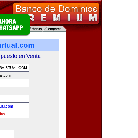
rtual.com
 puesto en Venta
SVIRTUAL.COM
al.com
ual.com
tas