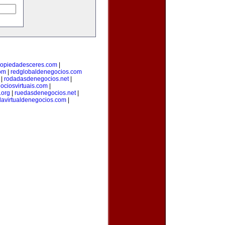
ropiedadesceres.com
|
om
|
redglobaldenegocios.com
|
rodadasdenegocios.net
|
ciosvirtuais.com
|
.org
|
ruedasdenegocios.net
|
davirtualdenegocios.com
|