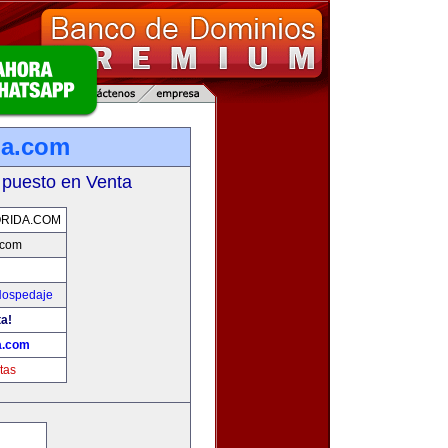
da.com
 puesto en Venta
RIDA.COM
.com
 Hospedaje
ta!
a.com
tas