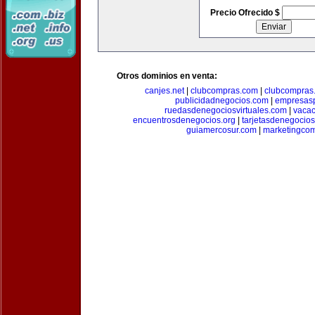
Precio Ofrecido $
Otros dominios en venta:
canjes.net
|
clubcompras.com
|
clubcompras.
publicidadnegocios.com
|
empresas
ruedasdenegociosvirtuales.com
|
vacac
encuentrosdenegocios.org
|
tarjetasdenegocio
guiamercosur.com
|
marketingcom