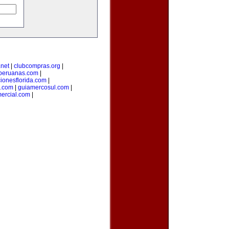
net
|
clubcompras.org
|
peruanas.com
|
ionesflorida.com
|
s.com
|
guiamercosul.com
|
ercial.com
|