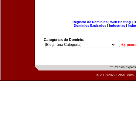
Registro de Dominios
|
Web Hosting
|
D
Dominios Expirados
|
Industrias
|
Indu
Categorías de Dominio:
[Pág. princi
** Precios expre
© 2002/2022 Solo10.com