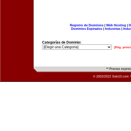
Registro de Dominios
|
Web Hosting
|
D
Dominios Expirados
|
Industrias
|
Indu
Categorías de Dominio:
[Pág. princi
** Precios expre
© 2002/2022 Solo10.com