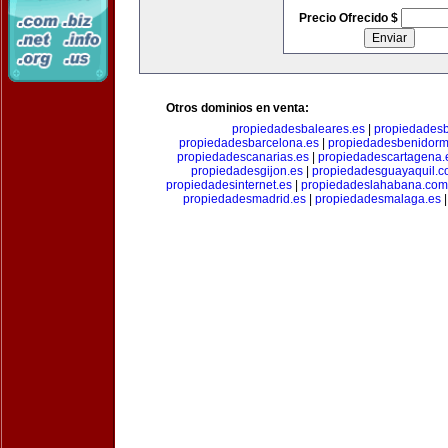
Precio Ofrecido $
Otros dominios en venta:
propiedadesbaleares.es
|
propiedadesb
propiedadesbarcelona.es
|
propiedadesbenidorm
propiedadescanarias.es
|
propiedadescartagena.
propiedadesgijon.es
|
propiedadesguayaquil.
propiedadesinternet.es
|
propiedadeslahabana.com
propiedadesmadrid.es
|
propiedadesmalaga.es