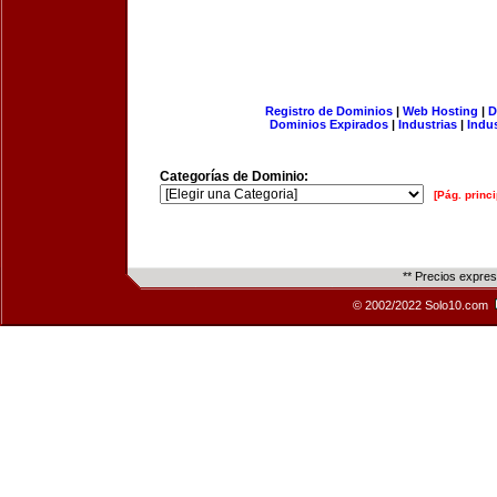
Registro de Dominios
|
Web Hosting
|
D
Dominios Expirados
|
Industrias
|
Indu
Categorías de Dominio:
[Pág. princi
** Precios expre
© 2002/2022 Solo10.com