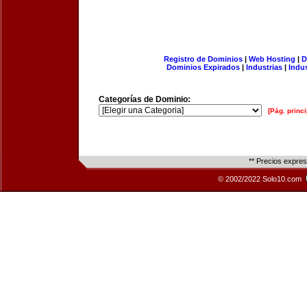
Registro de Dominios
|
Web Hosting
|
D
Dominios Expirados
|
Industrias
|
Indu
Categorías de Dominio:
[Pág. princi
** Precios expre
© 2002/2022 Solo10.com