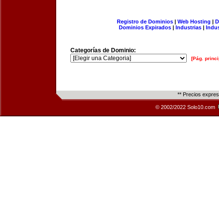
Registro de Dominios
|
Web Hosting
|
D
Dominios Expirados
|
Industrias
|
Indu
Categorías de Dominio:
[Pág. princi
** Precios expre
© 2002/2022 Solo10.com