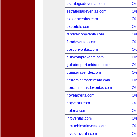
estrategiadeventa.com
Ofe
estrategiadeventas.com
Ofe
exitoenventas.com
Ofe
exportelo.com
Ofe
fabricacionyventa.com
Ofe
forodeventas.com
Ofe
gestionventas.com
Ofe
guiacompraventa.com
Ofe
guiadeoportunidades.com
Ofe
guiaparavender.com
Ofe
herramientasdeventa.com
Ofe
herramientasdeventas.com
Ofe
hoyenoferta.com
Ofe
hoyventa.com
Ofe
i-oferta.com
Ofe
infoventas.com
Ofe
inmueblesalaventa.com
Ofe
joyasenventa.com
Ofe